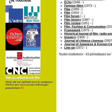
Echo
(1946 - )
Famous films
(1973 - )
Fiba
(1969 - )
Film
(1954 - )
Film forum
( - )
Film history
(1987 - )
Film review
(1951 - )
Film, Fashion & Consumption
(201
Framework
(1975 - )
Historical journal of film, radio an
Imagery
(1966 - )
Journal of chinese cinemas
(2007 
Journal of Japanese & Korean C
Line-up
(1972 - )
Toutes institutions - 43 périodiques su
Pour les utilisateurs de Mac
Notre site est optimisé pour le navigateur
FireFox que vous pouvez télécharger
ici
gratuitement