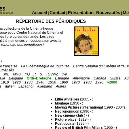
Accueil
Contact
Présentation
Nouveautés
Me
|
|
|
|
RÉPERTOIRE DES PÉRIODIQUES
des collections de la Cinémathèque
ouse et du Centre National du Cinéma et
ès libre ou sur demande. Les titres
 été numérisés en coopération avec la
u répertoire des périodiques)
 :
 française
La Cinémathèque de Toulouse
Centre National du Cinéma et de l
umérisés
JKL
MNO
PQ
R
S
TUVWZ
0-9
talie
Belgique
Grde-Bretagne
Espagne
Allemagne
Canada
Suisse
Au
1910
1920
1930
1940
1950
1960
1970
1980
1990
>2000
s
Italien
Espagnol
Allemand
Autres
Little white lies
(2005 - )
Montage
(1956 - )
Moving Pictures International
(1990 - 2004)
Necronomicon
(1996 - )
New cinema club
( - )
Picture plays
(1919 - )
Post update
(1996 - )
- )
Review of British Film Affairs
(1955 - )