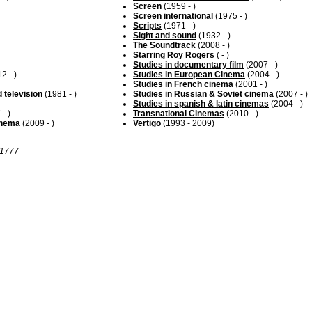
Screen
(1959 - )
Screen international
(1975 - )
Scripts
(1971 - )
Sight and sound
(1932 - )
The Soundtrack
(2008 - )
Starring Roy Rogers
( - )
Studies in documentary film
(2007 - )
2 - )
Studies in European Cinema
(2004 - )
Studies in French cinema
(2001 - )
d television
(1981 - )
Studies in Russian & Soviet cinema
(2007 - )
Studies in spanish & latin cinemas
(2004 - )
- )
Transnational Cinemas
(2010 - )
inema
(2009 - )
Vertigo
(1993 - 2009)
r 1777