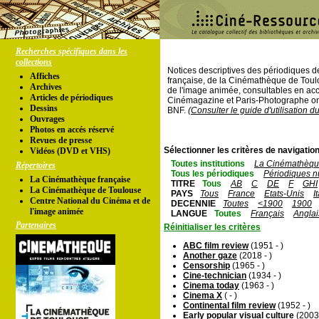
Recherches spécifiques dans les
collections
Notices descriptives des périodiques 
Affiches
française, de la Cinémathèque de Toul
Archives
de l'image animée, consultables en acc
Articles de périodiques
Cinémagazine et Paris-Photographe ont
Dessins
BNF.
(Consulter le guide d'utilisation d
Ouvrages
Photos en accés réservé
Revues de presse
Sélectionner les critères de navigation
Vidéos (DVD et VHS)
Toutes institutions
La Cinémathèque
Répertoires
Tous les périodiques
Périodiques n
La Cinémathèque française
TITRE
Tous
AB
C
DE
F
GHI
La Cinémathèque de Toulouse
PAYS
Tous
France
Etats-Unis
I
Centre National du Cinéma et de
DECENNIE
Toutes
<1900
1900
l'image animée
LANGUE
Toutes
Français
Anglai
Partenaires
Réinitialiser les critères
ABC film review
(1951 - )
Another gaze
(2018 - )
Censorship
(1965 - )
Cine-technician
(1934 - )
Cinema today
(1963 - )
Cinema X
( - )
Continental film review
(1952 - )
Early popular visual culture
(2003 