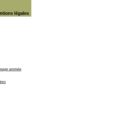
ntions légales
'image animée
tres