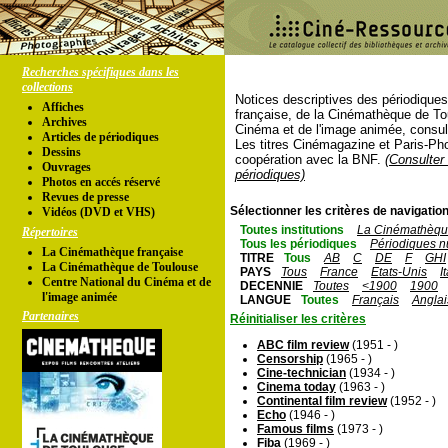
Recherches spécifiques dans les
collections
Notices descriptives des périodique
Affiches
française, de la Cinémathèque de To
Archives
Cinéma et de l'image animée, consul
Articles de périodiques
Les titres Cinémagazine et Paris-Ph
Dessins
coopération avec la BNF.
(Consulter 
Ouvrages
périodiques)
Photos en accés réservé
Revues de presse
Sélectionner les critères de navigation
Vidéos (DVD et VHS)
Toutes institutions
La Cinémathèque
Répertoires
Tous les périodiques
Périodiques n
La Cinémathèque française
TITRE
Tous
AB
C
DE
F
GHI
La Cinémathèque de Toulouse
PAYS
Tous
France
Etats-Unis
I
Centre National du Cinéma et de
DECENNIE
Toutes
<1900
1900
l'image animée
LANGUE
Toutes
Français
Anglai
Partenaires
Réinitialiser les critères
ABC film review
(1951 - )
Censorship
(1965 - )
Cine-technician
(1934 - )
Cinema today
(1963 - )
Continental film review
(1952 - )
Echo
(1946 - )
Famous films
(1973 - )
Fiba
(1969 - )