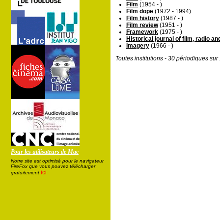
Film
(1954 - )
Film dope
(1972 - 1994)
Film history
(1987 - )
Film review
(1951 - )
Framework
(1975 - )
Historical journal of film, radio an
Imagery
(1966 - )
Toutes institutions - 30 périodiques su
Pour les utilisateurs de Mac
Notre site est optimisé pour le navigateur
FireFox que vous pouvez télécharger
ici
gratuitement