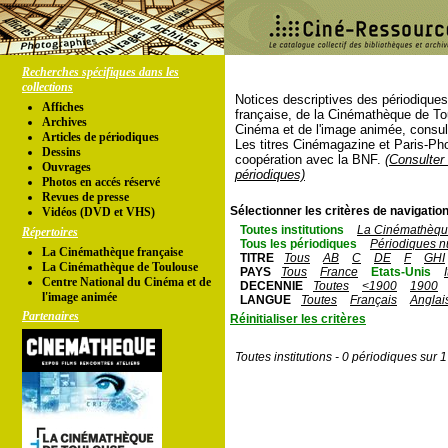
Recherches spécifiques dans les
collections
Notices descriptives des périodique
Affiches
française, de la Cinémathèque de To
Archives
Cinéma et de l'image animée, consul
Articles de périodiques
Les titres Cinémagazine et Paris-Ph
Dessins
coopération avec la BNF.
(Consulter 
Ouvrages
périodiques)
Photos en accés réservé
Revues de presse
Sélectionner les critères de navigation
Vidéos (DVD et VHS)
Toutes institutions
La Cinémathèque
Répertoires
Tous les périodiques
Périodiques n
La Cinémathèque française
TITRE
Tous
AB
C
DE
F
GHI
La Cinémathèque de Toulouse
PAYS
Tous
France
Etats-Unis
Centre National du Cinéma et de
DECENNIE
Toutes
<1900
1900
l'image animée
LANGUE
Toutes
Français
Anglai
Partenaires
Réinitialiser les critères
Toutes institutions - 0 périodiques sur 