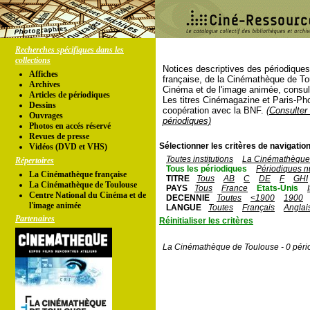
Recherches spécifiques dans les
collections
Notices descriptives des périodique
Affiches
française, de la Cinémathèque de To
Archives
Cinéma et de l'image animée, consul
Articles de périodiques
Les titres Cinémagazine et Paris-Ph
Dessins
coopération avec la BNF.
(Consulter 
Ouvrages
périodiques)
Photos en accés réservé
Revues de presse
Sélectionner les critères de navigation
Vidéos (DVD et VHS)
Toutes institutions
La Cinémathèque 
Répertoires
Tous les périodiques
Périodiques n
La Cinémathèque française
TITRE
Tous
AB
C
DE
F
GHI
La Cinémathèque de Toulouse
PAYS
Tous
France
Etats-Unis
Centre National du Cinéma et de
DECENNIE
Toutes
<1900
1900
l'image animée
LANGUE
Toutes
Français
Anglai
Partenaires
Réinitialiser les critères
La Cinémathèque de Toulouse - 0 péri