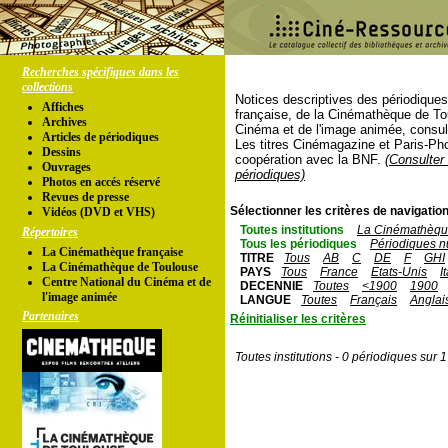
Recherches spécifiques dans les
collections
Notices descriptives des périodique
Affiches
française, de la Cinémathèque de To
Archives
Cinéma et de l'image animée, consul
Articles de périodiques
Les titres Cinémagazine et Paris-Ph
Dessins
coopération avec la BNF.
(Consulter 
Ouvrages
périodiques)
Photos en accés réservé
Revues de presse
Sélectionner les critères de navigation
Vidéos (DVD et VHS)
Toutes institutions
La Cinémathèque
Répertoires
Tous les périodiques
Périodiques n
La Cinémathèque française
TITRE
Tous
AB
C
DE
F
GHI
La Cinémathèque de Toulouse
PAYS
Tous
France
Etats-Unis
I
Centre National du Cinéma et de
DECENNIE
Toutes
<1900
1900
l'image animée
LANGUE
Toutes
Français
Anglai
Partenaires
Réinitialiser les critères
Toutes institutions - 0 périodiques sur 