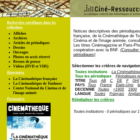
Recherches spécifiques dans les
collections
Notices descriptives des périodique
Affiches
française, de la Cinémathèque de To
Archives
Cinéma et de l'image animée, consul
Articles de périodiques
Les titres Cinémagazine et Paris-Ph
Dessins
coopération avec la BNF.
(Consulter 
Ouvrages
périodiques)
Photos en accés réservé
Revues de presse
Sélectionner les critères de navigation
Vidéos (DVD et VHS)
Toutes institutions
La Cinémathèque
Répertoires
Tous les périodiques
Périodiques n
La Cinémathèque française
TITRE
Tous
AB
C
DE
F
GHI
La Cinémathèque de Toulouse
PAYS
Tous
France
Etats-Unis
I
Centre National du Cinéma et de
DECENNIE
Toutes
<1900
1900
l'image animée
LANGUE
Toutes
Français
Anglai
Partenaires
Réinitialiser les critères
Toutes institutions - 0 périodiques sur 