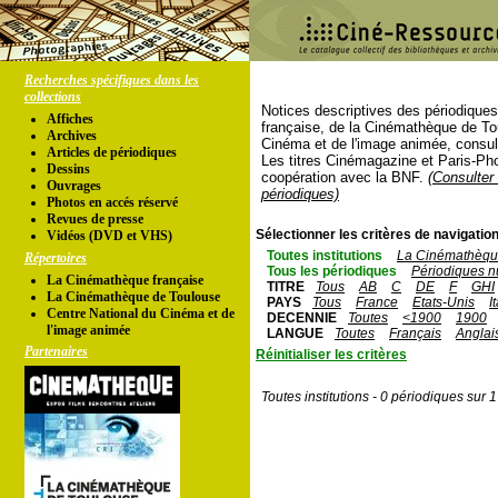
Recherches spécifiques dans les
collections
Notices descriptives des périodique
Affiches
française, de la Cinémathèque de To
Archives
Cinéma et de l'image animée, consul
Articles de périodiques
Les titres Cinémagazine et Paris-Ph
Dessins
coopération avec la BNF.
(Consulter 
Ouvrages
périodiques)
Photos en accés réservé
Revues de presse
Sélectionner les critères de navigation
Vidéos (DVD et VHS)
Toutes institutions
La Cinémathèque
Répertoires
Tous les périodiques
Périodiques n
La Cinémathèque française
TITRE
Tous
AB
C
DE
F
GHI
La Cinémathèque de Toulouse
PAYS
Tous
France
Etats-Unis
I
Centre National du Cinéma et de
DECENNIE
Toutes
<1900
1900
l'image animée
LANGUE
Toutes
Français
Anglai
Partenaires
Réinitialiser les critères
Toutes institutions - 0 périodiques sur 