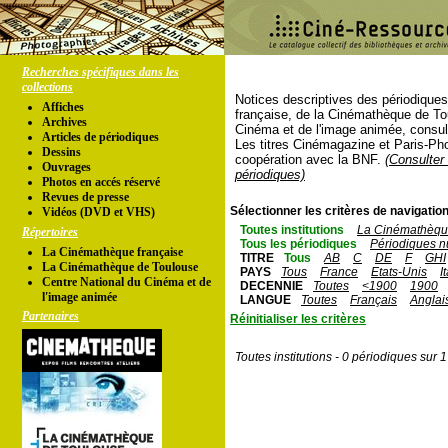
Recherches spécifiques dans les
collections
Notices descriptives des périodique
Affiches
française, de la Cinémathèque de To
Archives
Cinéma et de l'image animée, consul
Articles de périodiques
Les titres Cinémagazine et Paris-Ph
Dessins
coopération avec la BNF.
(Consulter 
Ouvrages
périodiques)
Photos en accés réservé
Revues de presse
Sélectionner les critères de navigation
Vidéos (DVD et VHS)
Toutes institutions
La Cinémathèque
Répertoires
Tous les périodiques
Périodiques n
La Cinémathèque française
TITRE
Tous
AB
C
DE
F
GHI
La Cinémathèque de Toulouse
PAYS
Tous
France
Etats-Unis
I
Centre National du Cinéma et de
DECENNIE
Toutes
<1900
1900
l'image animée
LANGUE
Toutes
Français
Anglai
Partenaires
Réinitialiser les critères
Toutes institutions - 0 périodiques sur 