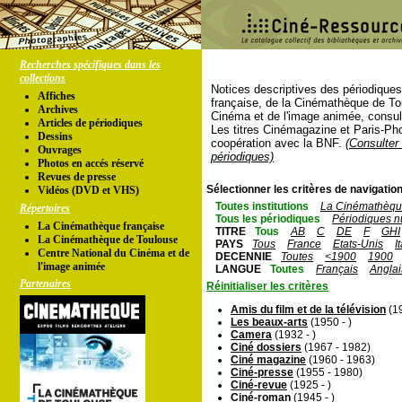
Recherches spécifiques dans les
collections
Notices descriptives des périodique
Affiches
française, de la Cinémathèque de To
Archives
Cinéma et de l'image animée, consul
Articles de périodiques
Les titres Cinémagazine et Paris-Ph
Dessins
coopération avec la BNF.
(Consulter 
Ouvrages
périodiques)
Photos en accés réservé
Revues de presse
Sélectionner les critères de navigation
Vidéos (DVD et VHS)
Toutes institutions
La Cinémathèque
Répertoires
Tous les périodiques
Périodiques n
La Cinémathèque française
TITRE
Tous
AB
C
DE
F
GHI
La Cinémathèque de Toulouse
PAYS
Tous
France
Etats-Unis
I
Centre National du Cinéma et de
DECENNIE
Toutes
<1900
1900
l'image animée
LANGUE
Toutes
Français
Anglai
Partenaires
Réinitialiser les critères
Amis du film et de la télévision
(19
Les beaux-arts
(1950 - )
Camera
(1932 - )
Ciné dossiers
(1967 - 1982)
Ciné magazine
(1960 - 1963)
Ciné-presse
(1955 - 1980)
Ciné-revue
(1925 - )
Ciné-roman
(1945 - )