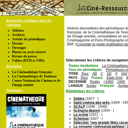
Recherches spécifiques dans les
collections
Notices descriptives des périodiques 
Affiches
française, de la Cinémathèque de Toul
Archives
de l'image animée, consultables en acc
Articles de périodiques
Cinémagazine et Paris-Photographe ont
Dessins
BNF.
(Consulter le guide d'utilisation d
Ouvrages
Photos en accés réservé
Revues de presse
Sélectionner les critères de navigation
Vidéos (DVD et VHS)
Toutes institutions
La Cinémathèque
Répertoires
Tous les périodiques
Périodiques n
La Cinémathèque française
TITRE
Tous
AB
C
DE
F
GHI
La Cinémathèque de Toulouse
PAYS
Tous
France
Etats-Unis
I
Centre National du Cinéma et de
DECENNIE
Toutes
<1900
1900
l'image animée
LANGUE
Toutes
Français
Angla
Partenaires
Réinitialiser les critères
Sables
(1927 - )
Saint cinéma des prés
(1949 - 19
SCALP
(1946 - 1948)
Scénario illustré
(1934 - )
La scène
(1921 - )
Schemas
(1927 - )
Sélection "nos grands films raco
La semaine cinématographique
(1