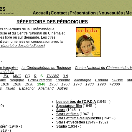
Accueil
Contact
Présentation
Nouveautés
Me
|
|
|
|
RÉPERTOIRE DES PÉRIODIQUES
des collections de la Cinémathèque
ouse et du Centre National du Cinéma et
ès libre ou sur demande. Les titres
 été numérisés en coopération avec la
u répertoire des périodiques)
 :
 française
La Cinémathèque de Toulouse
Centre National du Cinéma et de l
umérisés
JKL
MNO
PQ
R
S
TUVWZ
0-9
talie
Belgique
Grde-Bretagne
Espagne
Allemagne
Canada
Suisse
Aut
1910
1920
1930
1940
1950
1960
1970
1980
1990
>2000
is
Italien
Espagnol
Allemand
Autres
Les soirées de l'O.F.D.A
(1945 - )
50)
Spectateur film
(1945 - )
Stars
(1946 - )
Stars et films
(1947 - )
Stars et films d'aujourd'hui
(1945 - )
Stars et vedettes
(1949 - 1952)
ntés"
(1946 - )
Studio
(1934 - )
919 - )