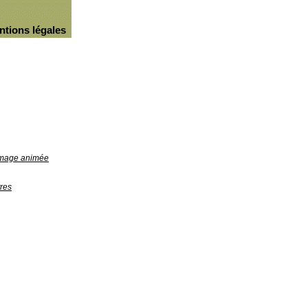
ntions légales
'image animée
res