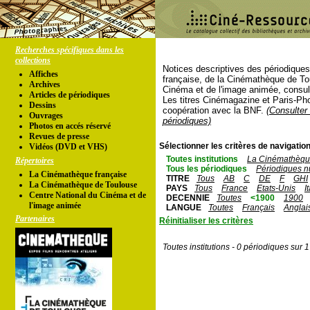
Recherches spécifiques dans les
collections
Notices descriptives des périodique
Affiches
française, de la Cinémathèque de To
Archives
Cinéma et de l'image animée, consul
Articles de périodiques
Les titres Cinémagazine et Paris-Ph
Dessins
coopération avec la BNF.
(Consulter 
Ouvrages
périodiques)
Photos en accés réservé
Revues de presse
Sélectionner les critères de navigation
Vidéos (DVD et VHS)
Toutes institutions
La Cinémathèque
Répertoires
Tous les périodiques
Périodiques n
La Cinémathèque française
TITRE
Tous
AB
C
DE
F
GHI
La Cinémathèque de Toulouse
PAYS
Tous
France
Etats-Unis
I
Centre National du Cinéma et de
DECENNIE
Toutes
<1900
1900
l'image animée
LANGUE
Toutes
Français
Anglai
Partenaires
Réinitialiser les critères
Toutes institutions - 0 périodiques sur 