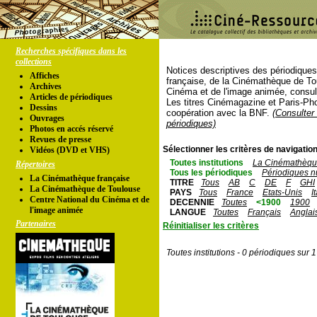
Recherches spécifiques dans les
collections
Notices descriptives des périodique
Affiches
française, de la Cinémathèque de To
Archives
Cinéma et de l'image animée, consul
Articles de périodiques
Les titres Cinémagazine et Paris-Ph
Dessins
coopération avec la BNF.
(Consulter 
Ouvrages
périodiques)
Photos en accés réservé
Revues de presse
Sélectionner les critères de navigation
Vidéos (DVD et VHS)
Toutes institutions
La Cinémathèque
Répertoires
Tous les périodiques
Périodiques n
La Cinémathèque française
TITRE
Tous
AB
C
DE
F
GHI
La Cinémathèque de Toulouse
PAYS
Tous
France
Etats-Unis
I
Centre National du Cinéma et de
DECENNIE
Toutes
<1900
1900
l'image animée
LANGUE
Toutes
Français
Anglai
Partenaires
Réinitialiser les critères
Toutes institutions - 0 périodiques sur 