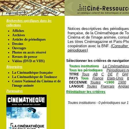
Recherches spécifiques dans les
collections
Notices descriptives des périodique
Affiches
française, de la Cinémathèque de To
Archives
Cinéma et de l'image animée, consul
Articles de périodiques
Les titres Cinémagazine et Paris-Ph
Dessins
coopération avec la BNF.
(Consulter 
Ouvrages
périodiques)
Photos en accés réservé
Revues de presse
Sélectionner les critères de navigation
Vidéos (DVD et VHS)
Toutes institutions
La Cinémathèque
Répertoires
Tous les périodiques
Périodiques n
La Cinémathèque française
TITRE
Tous
AB
C
DE
F
GHI
La Cinémathèque de Toulouse
PAYS
Tous
France
Etats-Unis
I
Centre National du Cinéma et de
DECENNIE
Toutes
<1900
1900
l'image animée
LANGUE
Toutes
Français
Anglai
Partenaires
Réinitialiser les critères
Toutes institutions - 0 périodiques sur 