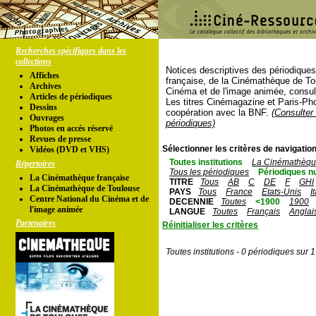
Recherches spécifiques dans les
collections
Notices descriptives des périodique
Affiches
française, de la Cinémathèque de To
Archives
Cinéma et de l'image animée, consul
Articles de périodiques
Les titres Cinémagazine et Paris-Ph
Dessins
coopération avec la BNF.
(Consulter 
Ouvrages
périodiques)
Photos en accés réservé
Revues de presse
Sélectionner les critères de navigation
Vidéos (DVD et VHS)
Toutes institutions
La Cinémathèque
Répertoires
Tous les périodiques
Périodiques n
La Cinémathèque française
TITRE
Tous
AB
C
DE
F
GHI
La Cinémathèque de Toulouse
PAYS
Tous
France
Etats-Unis
I
Centre National du Cinéma et de
DECENNIE
Toutes
<1900
1900
l'image animée
LANGUE
Toutes
Français
Anglai
Partenaires
Réinitialiser les critères
Toutes institutions - 0 périodiques sur 