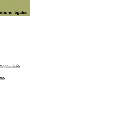
ntions légales
'image animée
res