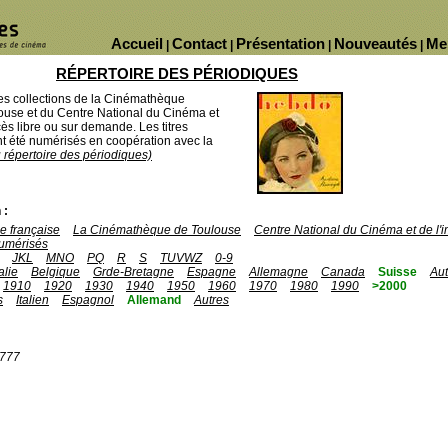
Accueil
Contact
Présentation
Nouveautés
Me
|
|
|
|
RÉPERTOIRE DES PÉRIODIQUES
des collections de la Cinémathèque
ouse et du Centre National du Cinéma et
ès libre ou sur demande. Les titres
 été numérisés en coopération avec la
u répertoire des périodiques)
 :
 française
La Cinémathèque de Toulouse
Centre National du Cinéma et de l
umérisés
JKL
MNO
PQ
R
S
TUVWZ
0-9
talie
Belgique
Grde-Bretagne
Espagne
Allemagne
Canada
Suisse
Aut
1910
1920
1930
1940
1950
1960
1970
1980
1990
>2000
s
Italien
Espagnol
Allemand
Autres
1777