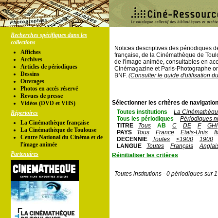
Recherches spécifiques dans les
collections
Notices descriptives des périodiques 
Affiches
française, de la Cinémathèque de Toul
Archives
de l'image animée, consultables en acc
Articles de périodiques
Cinémagazine et Paris-Photographe ont
Dessins
BNF.
(Consulter le guide d'utilisation d
Ouvrages
Photos en accés réservé
Revues de presse
Sélectionner les critères de navigation
Vidéos (DVD et VHS)
Toutes institutions
La Cinémathèque
Répertoires
Tous les périodiques
Périodiques n
La Cinémathèque française
TITRE
Tous
AB
C
DE
F
GHI
La Cinémathèque de Toulouse
PAYS
Tous
France
Etats-Unis
I
Centre National du Cinéma et de
DECENNIE
Toutes
<1900
1900
l'image animée
LANGUE
Toutes
Français
Anglai
Partenaires
Réinitialiser les critères
Toutes institutions - 0 périodiques sur 