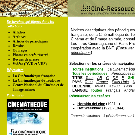
Recherches spécifiques dans les
collections
Notices descriptives des périodique
Affiches
française, de la Cinémathèque de To
Archives
Cinéma et de l'image animée, consul
Articles de périodiques
Les titres Cinémagazine et Paris-Ph
Dessins
coopération avec la BNF.
(Consulter 
Ouvrages
périodiques)
Photos en accés réservé
Revues de presse
Sélectionner les critères de navigation
Vidéos (DVD et VHS)
Toutes institutions
La Cinémathèque
Répertoires
Tous les périodiques
Périodiques n
La Cinémathèque française
TITRE
Tous
AB
C
DE
F
GHI
La Cinémathèque de Toulouse
PAYS
Tous
France
Etats-Unis
I
Centre National du Cinéma et de
DECENNIE
Toutes
<1900
1900
l'image animée
LANGUE
Toutes
Français
Anglai
Partenaires
Réinitialiser les critères
Heraldo del cine
(1931 - )
Het Weekblad
(1921 - 1944)
Toutes institutions - 3 périodiques sur 