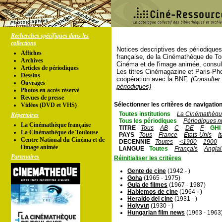
Recherches spécifiques dans les
collections
Notices descriptives des périodique
Affiches
française, de la Cinémathèque de To
Archives
Cinéma et de l'image animée, consul
Articles de périodiques
Les titres Cinémagazine et Paris-Ph
Dessins
coopération avec la BNF.
(Consulter 
Ouvrages
périodiques)
Photos en accés réservé
Revues de presse
Sélectionner les critères de navigation
Vidéos (DVD et VHS)
Toutes institutions
La Cinémathèque
Répertoires
Tous les périodiques
Périodiques n
La Cinémathèque française
TITRE
Tous
AB
C
DE
F
GHI
La Cinémathèque de Toulouse
PAYS
Tous
France
Etats-Unis
I
Centre National du Cinéma et de
DECENNIE
Toutes
<1900
1900
l'image animée
LANGUE
Toutes
Français
Anglai
Partenaires
Réinitialiser les critères
Gente de cine
(1942 - )
Goha
(1965 - 1975)
Guia de filmes
(1967 - 1987)
Hablemos de cine
(1964 - )
Heraldo del cine
(1931 - )
Holyvut
(1930 - )
Hungarian film news
(1963 - 1963