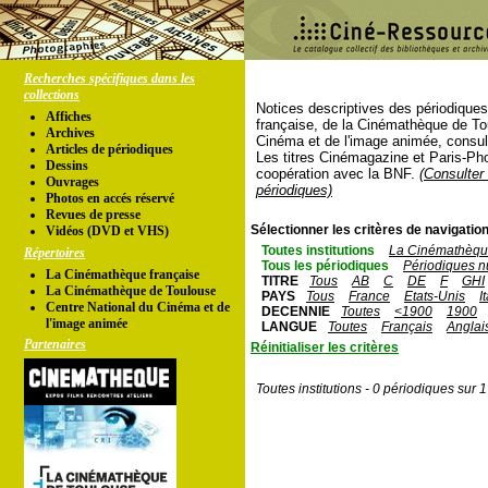
Recherches spécifiques dans les
collections
Notices descriptives des périodique
Affiches
française, de la Cinémathèque de To
Archives
Cinéma et de l'image animée, consul
Articles de périodiques
Les titres Cinémagazine et Paris-Ph
Dessins
coopération avec la BNF.
(Consulter 
Ouvrages
périodiques)
Photos en accés réservé
Revues de presse
Sélectionner les critères de navigation
Vidéos (DVD et VHS)
Toutes institutions
La Cinémathèque
Répertoires
Tous les périodiques
Périodiques n
La Cinémathèque française
TITRE
Tous
AB
C
DE
F
GHI
La Cinémathèque de Toulouse
PAYS
Tous
France
Etats-Unis
I
Centre National du Cinéma et de
DECENNIE
Toutes
<1900
1900
l'image animée
LANGUE
Toutes
Français
Anglai
Partenaires
Réinitialiser les critères
Toutes institutions - 0 périodiques sur 