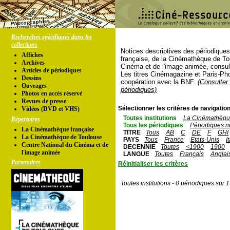
Recherches spécifiques dans les
collections
Notices descriptives des périodique
Affiches
française, de la Cinémathèque de To
Archives
Cinéma et de l'image animée, consul
Articles de périodiques
Les titres Cinémagazine et Paris-Ph
Dessins
coopération avec la BNF.
(Consulter 
Ouvrages
périodiques)
Photos en accés réservé
Revues de presse
Sélectionner les critères de navigation
Vidéos (DVD et VHS)
Toutes institutions
La Cinémathèque
Répertoires
Tous les périodiques
Périodiques n
La Cinémathèque française
TITRE
Tous
AB
C
DE
F
GHI
La Cinémathèque de Toulouse
PAYS
Tous
France
Etats-Unis
I
Centre National du Cinéma et de
DECENNIE
Toutes
<1900
1900
l'image animée
LANGUE
Toutes
Français
Anglai
Partenaires
Réinitialiser les critères
Toutes institutions - 0 périodiques sur 