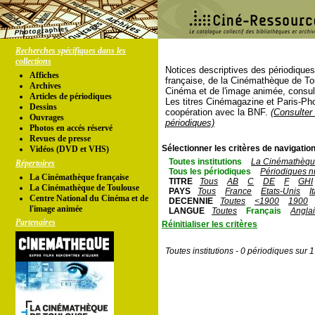
Recherches spécifiques dans les
collections
Notices descriptives des périodique
Affiches
française, de la Cinémathèque de To
Archives
Cinéma et de l'image animée, consul
Articles de périodiques
Les titres Cinémagazine et Paris-Ph
Dessins
coopération avec la BNF.
(Consulter 
Ouvrages
périodiques)
Photos en accés réservé
Revues de presse
Sélectionner les critères de navigation
Vidéos (DVD et VHS)
Toutes institutions
La Cinémathèque
Répertoires
Tous les périodiques
Périodiques n
La Cinémathèque française
TITRE
Tous
AB
C
DE
F
GHI
La Cinémathèque de Toulouse
PAYS
Tous
France
Etats-Unis
I
Centre National du Cinéma et de
DECENNIE
Toutes
<1900
1900
l'image animée
LANGUE
Toutes
Français
Angla
Partenaires
Réinitialiser les critères
Toutes institutions - 0 périodiques sur 