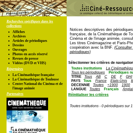
Recherches spécifiques dans les
collections
Notices descriptives des périodique
Affiches
française, de la Cinémathèque de To
Archives
Cinéma et de l'image animée, consul
Articles de périodiques
Les titres Cinémagazine et Paris-Ph
Dessins
coopération avec la BNF.
(Consulter 
Ouvrages
périodiques)
Photos en accés réservé
Revues de presse
Sélectionner les critères de navigation
Vidéos (DVD et VHS)
Toutes institutions
La Cinémathèque
Répertoires
Tous les périodiques
Périodiques n
La Cinémathèque française
TITRE
Tous
AB
C
DE
F
GHI
La Cinémathèque de Toulouse
PAYS
Tous
France
Etats-Unis
I
Centre National du Cinéma et de
DECENNIE
Toutes
<1900
1900
l'image animée
LANGUE
Toutes
Français
Angla
Partenaires
Réinitialiser les critères
Toutes institutions - 0 périodiques sur 