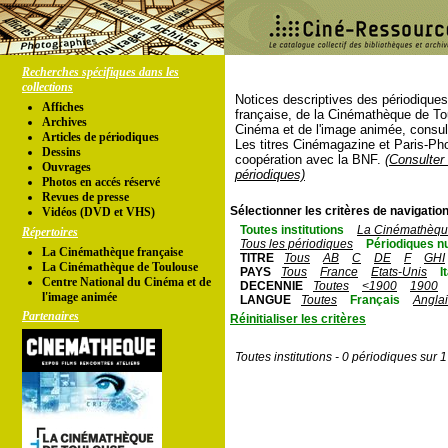
Recherches spécifiques dans les
collections
Notices descriptives des périodique
Affiches
française, de la Cinémathèque de To
Archives
Cinéma et de l'image animée, consul
Articles de périodiques
Les titres Cinémagazine et Paris-Ph
Dessins
coopération avec la BNF.
(Consulter 
Ouvrages
périodiques)
Photos en accés réservé
Revues de presse
Sélectionner les critères de navigation
Vidéos (DVD et VHS)
Toutes institutions
La Cinémathèque
Répertoires
Tous les périodiques
Périodiques n
La Cinémathèque française
TITRE
Tous
AB
C
DE
F
GHI
La Cinémathèque de Toulouse
PAYS
Tous
France
Etats-Unis
I
Centre National du Cinéma et de
DECENNIE
Toutes
<1900
1900
l'image animée
LANGUE
Toutes
Français
Angla
Partenaires
Réinitialiser les critères
Toutes institutions - 0 périodiques sur 