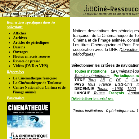
Recherches spécifiques dans les
collections
Notices descriptives des périodique
Affiches
française, de la Cinémathèque de To
Archives
Cinéma et de l'image animée, consul
Articles de périodiques
Les titres Cinémagazine et Paris-Ph
Dessins
coopération avec la BNF.
(Consulter 
Ouvrages
périodiques)
Photos en accés réservé
Revues de presse
Sélectionner les critères de navigation
Vidéos (DVD et VHS)
Toutes institutions
La Cinémathèque
Répertoires
Tous les périodiques
Périodiques n
La Cinémathèque française
TITRE
Tous
AB
C
DE
F
GHI
La Cinémathèque de Toulouse
PAYS
Tous
France
Etats-Unis
I
Centre National du Cinéma et de
DECENNIE
Toutes
<1900
1900
l'image animée
LANGUE
Toutes
Français
Angla
Partenaires
Réinitialiser les critères
Toutes institutions - 0 périodiques sur 