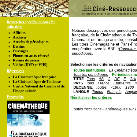
Recherches spécifiques dans les
collections
Notices descriptives des périodique
Affiches
française, de la Cinémathèque de To
Archives
Cinéma et de l'image animée, consul
Articles de périodiques
Les titres Cinémagazine et Paris-Ph
Dessins
coopération avec la BNF.
(Consulter 
Ouvrages
périodiques)
Photos en accés réservé
Revues de presse
Sélectionner les critères de navigation
Vidéos (DVD et VHS)
Toutes institutions
La Cinémathèque
Répertoires
Tous les périodiques
Périodiques n
La Cinémathèque française
TITRE
Tous
AB
C
DE
F
GHI
La Cinémathèque de Toulouse
PAYS
Tous
France
Etats-Unis
I
Centre National du Cinéma et de
DECENNIE
Toutes
<1900
1900
l'image animée
LANGUE
Toutes
Français
Anglai
Partenaires
Réinitialiser les critères
Toutes institutions - 0 périodiques sur 