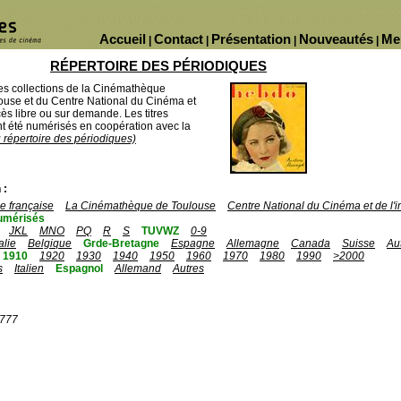
Accueil
Contact
Présentation
Nouveautés
Me
|
|
|
|
RÉPERTOIRE DES PÉRIODIQUES
des collections de la Cinémathèque
ouse et du Centre National du Cinéma et
ès libre ou sur demande. Les titres
 été numérisés en coopération avec la
u répertoire des périodiques)
 :
 française
La Cinémathèque de Toulouse
Centre National du Cinéma et de l
umérisés
JKL
MNO
PQ
R
S
TUVWZ
0-9
talie
Belgique
Grde-Bretagne
Espagne
Allemagne
Canada
Suisse
Au
1910
1920
1930
1940
1950
1960
1970
1980
1990
>2000
s
Italien
Espagnol
Allemand
Autres
1777