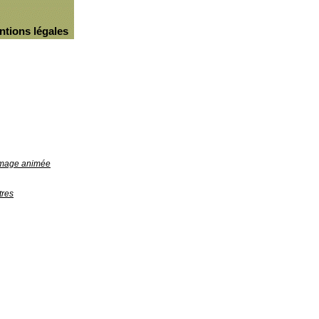
ntions légales
'image animée
tres