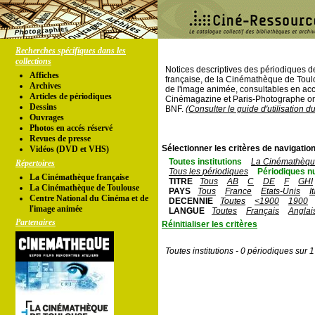
Recherches spécifiques dans les
collections
Notices descriptives des périodiques 
Affiches
française, de la Cinémathèque de Toul
Archives
de l'image animée, consultables en acc
Articles de périodiques
Cinémagazine et Paris-Photographe ont
Dessins
BNF.
(Consulter le guide d'utilisation d
Ouvrages
Photos en accés réservé
Revues de presse
Sélectionner les critères de navigation
Vidéos (DVD et VHS)
Toutes institutions
La Cinémathèque
Répertoires
Tous les périodiques
Périodiques n
La Cinémathèque française
TITRE
Tous
AB
C
DE
F
GHI
La Cinémathèque de Toulouse
PAYS
Tous
France
Etats-Unis
I
Centre National du Cinéma et de
DECENNIE
Toutes
<1900
1900
l'image animée
LANGUE
Toutes
Français
Anglai
Partenaires
Réinitialiser les critères
Toutes institutions - 0 périodiques sur 