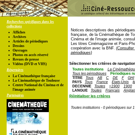
Recherches spécifiques dans les
collections
Notices descriptives des périodique
Affiches
française, de la Cinémathèque de To
Archives
Cinéma et de l'image animée, consul
Articles de périodiques
Les titres Cinémagazine et Paris-Ph
Dessins
coopération avec la BNF.
(Consulter 
Ouvrages
périodiques)
Photos en accés réservé
Revues de presse
Sélectionner les critères de navigation
Vidéos (DVD et VHS)
Toutes institutions
La Cinémathèque
Répertoires
Tous les périodiques
Périodiques n
La Cinémathèque française
TITRE
Tous
AB
C
DE
F
GHI
La Cinémathèque de Toulouse
PAYS
Tous
France
Etats-Unis
I
Centre National du Cinéma et de
DECENNIE
Toutes
<1900
1900
l'image animée
LANGUE
Toutes
Français
Anglai
Partenaires
Réinitialiser les critères
Toutes institutions - 0 périodiques sur 