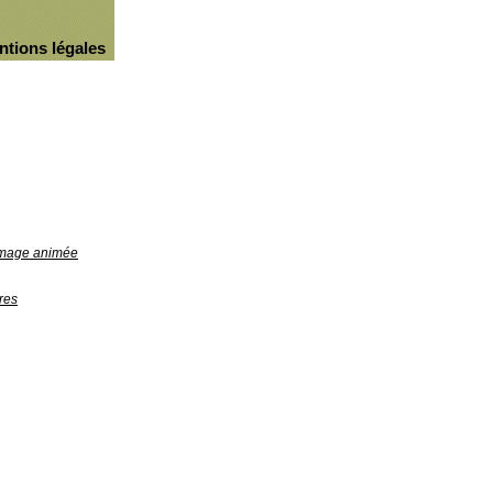
ntions légales
'image animée
res