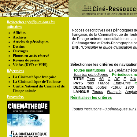
Recherches spécifiques dans les
collections
Notices descriptives des périodiques 
Affiches
française, de la Cinémathèque de Toul
Archives
de l'image animée, consultables en acc
Articles de périodiques
Cinémagazine et Paris-Photographe ont
Dessins
BNF.
(Consulter le guide d'utilisation d
Ouvrages
Photos en accés réservé
Revues de presse
Sélectionner les critères de navigation
Vidéos (DVD et VHS)
Toutes institutions
La Cinémathèque
Répertoires
Tous les périodiques
Périodiques n
La Cinémathèque française
TITRE
Tous
AB
C
DE
F
GHI
La Cinémathèque de Toulouse
PAYS
Tous
France
Etats-Unis
I
Centre National du Cinéma et de
DECENNIE
Toutes
<1900
1900
l'image animée
LANGUE
Toutes
Français
Anglai
Partenaires
Réinitialiser les critères
Toutes institutions - 0 périodiques sur 