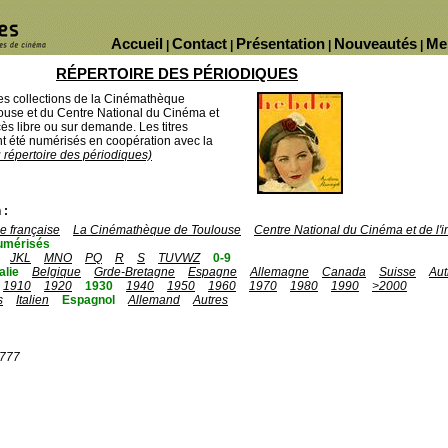
Accueil
Contact
Présentation
Nouveautés
Me
|
|
|
|
RÉPERTOIRE DES PÉRIODIQUES
des collections de la Cinémathèque
ouse et du Centre National du Cinéma et
ès libre ou sur demande. Les titres
 été numérisés en coopération avec la
u répertoire des périodiques)
 :
 française
La Cinémathèque de Toulouse
Centre National du Cinéma et de l
umérisés
JKL
MNO
PQ
R
S
TUVWZ
0-9
talie
Belgique
Grde-Bretagne
Espagne
Allemagne
Canada
Suisse
Aut
1910
1920
1930
1940
1950
1960
1970
1980
1990
>2000
s
Italien
Espagnol
Allemand
Autres
1777