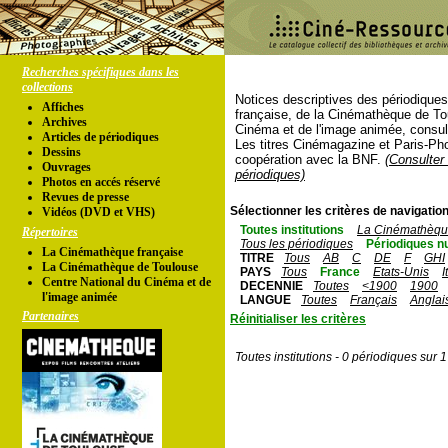
Recherches spécifiques dans les
collections
Notices descriptives des périodique
Affiches
française, de la Cinémathèque de To
Archives
Cinéma et de l'image animée, consul
Articles de périodiques
Les titres Cinémagazine et Paris-Ph
Dessins
coopération avec la BNF.
(Consulter 
Ouvrages
périodiques)
Photos en accés réservé
Revues de presse
Sélectionner les critères de navigation
Vidéos (DVD et VHS)
Toutes institutions
La Cinémathèque
Répertoires
Tous les périodiques
Périodiques n
La Cinémathèque française
TITRE
Tous
AB
C
DE
F
GHI
La Cinémathèque de Toulouse
PAYS
Tous
France
Etats-Unis
I
Centre National du Cinéma et de
DECENNIE
Toutes
<1900
1900
l'image animée
LANGUE
Toutes
Français
Anglai
Partenaires
Réinitialiser les critères
Toutes institutions - 0 périodiques sur 