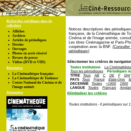
Recherches spécifiques dans les
collections
Notices descriptives des périodique
Affiches
française, de la Cinémathèque de To
Archives
Cinéma et de l'image animée, consul
Articles de périodiques
Les titres Cinémagazine et Paris-Ph
Dessins
coopération avec la BNF.
(Consulter 
Ouvrages
périodiques)
Photos en accés réservé
Revues de presse
Sélectionner les critères de navigation
Vidéos (DVD et VHS)
Toutes institutions
La Cinémathèque
Répertoires
Tous les périodiques
Périodiques n
La Cinémathèque française
TITRE
Tous
AB
C
DE
F
GHI
La Cinémathèque de Toulouse
PAYS
Tous
France
Etats-Unis
I
Centre National du Cinéma et de
DECENNIE
Toutes
<1900
1900
l'image animée
LANGUE
Toutes
Français
Anglai
Partenaires
Réinitialiser les critères
Toutes institutions - 0 périodiques sur 