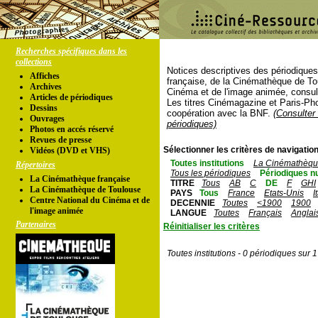
Recherches spécifiques dans les
collections
Notices descriptives des périodique
Affiches
française, de la Cinémathèque de To
Archives
Cinéma et de l'image animée, consul
Articles de périodiques
Les titres Cinémagazine et Paris-Ph
Dessins
coopération avec la BNF.
(Consulter 
Ouvrages
périodiques)
Photos en accés réservé
Revues de presse
Sélectionner les critères de navigation
Vidéos (DVD et VHS)
Toutes institutions
La Cinémathèque
Répertoires
Tous les périodiques
Périodiques n
La Cinémathèque française
TITRE
Tous
AB
C
DE
F
GHI
La Cinémathèque de Toulouse
PAYS
Tous
France
Etats-Unis
I
Centre National du Cinéma et de
DECENNIE
Toutes
<1900
1900
l'image animée
LANGUE
Toutes
Français
Anglai
Partenaires
Réinitialiser les critères
Toutes institutions - 0 périodiques sur 