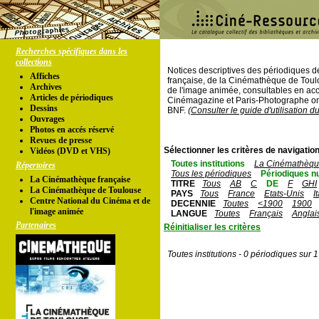
Recherches spécifiques dans les
collections
Notices descriptives des périodiques 
Affiches
française, de la Cinémathèque de Toul
Archives
de l'image animée, consultables en acc
Articles de périodiques
Cinémagazine et Paris-Photographe ont
Dessins
BNF.
(Consulter le guide d'utilisation d
Ouvrages
Photos en accés réservé
Revues de presse
Sélectionner les critères de navigation
Vidéos (DVD et VHS)
Toutes institutions
La Cinémathèque
Répertoires
Tous les périodiques
Périodiques n
La Cinémathèque française
TITRE
Tous
AB
C
DE
F
GHI
La Cinémathèque de Toulouse
PAYS
Tous
France
Etats-Unis
I
Centre National du Cinéma et de
DECENNIE
Toutes
<1900
1900
l'image animée
LANGUE
Toutes
Français
Anglai
Partenaires
Réinitialiser les critères
Toutes institutions - 0 périodiques sur 