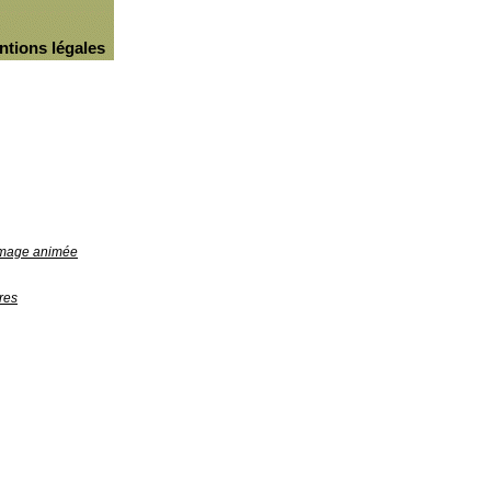
ntions légales
'image animée
res