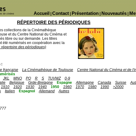
Accueil
Contact
Présentation
Nouveautés
Me
|
|
|
|
RÉPERTOIRE DES PÉRIODIQUES
des collections de la Cinémathèque
ouse et du Centre National du Cinéma et
ès libre ou sur demande. Les titres
 été numérisés en coopération avec la
u répertoire des périodiques)
 :
 française
La Cinémathèque de Toulouse
Centre National du Cinéma et de l
umérisés
JKL
MNO
PQ
R
S
TUVWZ
0-9
talie
Belgique
Grde-Bretagne
Espagne
Allemagne
Canada
Suisse
Aut
1910
1920
1930
1940
1950
1960
1970
1980
1990
>2000
s
Italien
Espagnol
Allemand
Autres
1777