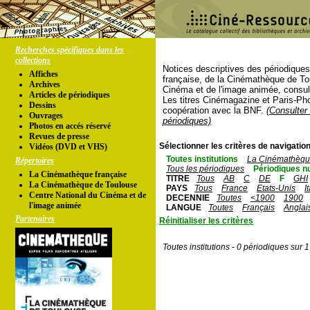
Recherches spécifiques dans les
collections
Notices descriptives des périodique
Affiches
française, de la Cinémathèque de To
Archives
Cinéma et de l'image animée, consul
Articles de périodiques
Les titres Cinémagazine et Paris-Ph
Dessins
coopération avec la BNF.
(Consulter 
Ouvrages
périodiques)
Photos en accés réservé
Revues de presse
Sélectionner les critères de navigation
Vidéos (DVD et VHS)
Toutes institutions
La Cinémathèque
Répertoires
Tous les périodiques
Périodiques n
La Cinémathèque française
TITRE
Tous
AB
C
DE
F
GHI
La Cinémathèque de Toulouse
PAYS
Tous
France
Etats-Unis
I
Centre National du Cinéma et de
DECENNIE
Toutes
<1900
1900
l'image animée
LANGUE
Toutes
Français
Anglai
Partenaires
Réinitialiser les critères
Toutes institutions - 0 périodiques sur 