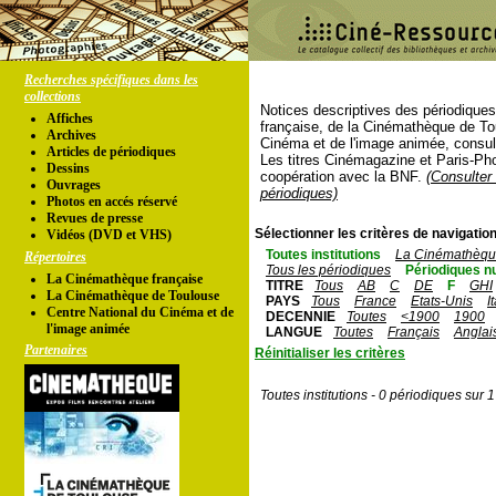
Recherches spécifiques dans les
collections
Notices descriptives des périodique
Affiches
française, de la Cinémathèque de To
Archives
Cinéma et de l'image animée, consul
Articles de périodiques
Les titres Cinémagazine et Paris-Ph
Dessins
coopération avec la BNF.
(Consulter 
Ouvrages
périodiques)
Photos en accés réservé
Revues de presse
Sélectionner les critères de navigation
Vidéos (DVD et VHS)
Toutes institutions
La Cinémathèque
Répertoires
Tous les périodiques
Périodiques n
La Cinémathèque française
TITRE
Tous
AB
C
DE
F
GHI
La Cinémathèque de Toulouse
PAYS
Tous
France
Etats-Unis
I
Centre National du Cinéma et de
DECENNIE
Toutes
<1900
1900
l'image animée
LANGUE
Toutes
Français
Anglai
Partenaires
Réinitialiser les critères
Toutes institutions - 0 périodiques sur 