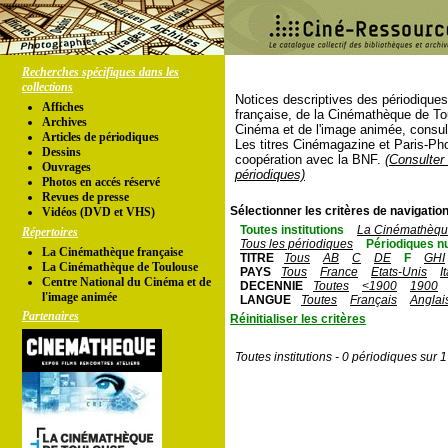
Recherches spécifiques dans les
collections
Notices descriptives des périodique
Affiches
française, de la Cinémathèque de To
Archives
Cinéma et de l'image animée, consul
Articles de périodiques
Les titres Cinémagazine et Paris-Ph
Dessins
coopération avec la BNF.
(Consulter 
Ouvrages
périodiques)
Photos en accés réservé
Revues de presse
Sélectionner les critères de navigation
Vidéos (DVD et VHS)
Toutes institutions
La Cinémathèque
Répertoires
Tous les périodiques
Périodiques n
La Cinémathèque française
TITRE
Tous
AB
C
DE
F
GHI
La Cinémathèque de Toulouse
PAYS
Tous
France
Etats-Unis
I
Centre National du Cinéma et de
DECENNIE
Toutes
<1900
1900
l'image animée
LANGUE
Toutes
Français
Anglai
Partenaires
Réinitialiser les critères
Toutes institutions - 0 périodiques sur 