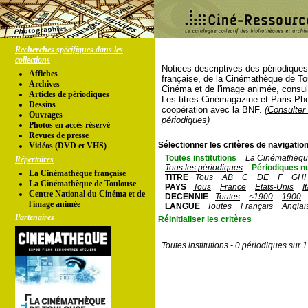
Recherches spécifiques dans les
collections
Notices descriptives des périodique
Affiches
française, de la Cinémathèque de To
Archives
Cinéma et de l'image animée, consul
Articles de périodiques
Les titres Cinémagazine et Paris-Ph
Dessins
coopération avec la BNF.
(Consulter 
Ouvrages
périodiques)
Photos en accés réservé
Revues de presse
Sélectionner les critères de navigation
Vidéos (DVD et VHS)
Toutes institutions
La Cinémathèque
Répertoires
Tous les périodiques
Périodiques n
La Cinémathèque française
TITRE
Tous
AB
C
DE
F
GHI
La Cinémathèque de Toulouse
PAYS
Tous
France
Etats-Unis
I
Centre National du Cinéma et de
DECENNIE
Toutes
<1900
1900
l'image animée
LANGUE
Toutes
Français
Anglai
Partenaires
Réinitialiser les critères
Toutes institutions - 0 périodiques sur 