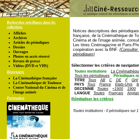
Recherches spécifiques dans les
collections
Notices descriptives des périodique
Affiches
française, de la Cinémathèque de To
Archives
Cinéma et de l'image animée, consul
Articles de périodiques
Les titres Cinémagazine et Paris-Ph
Dessins
coopération avec la BNF.
(Consulter 
Ouvrages
périodiques)
Photos en accés réservé
Revues de presse
Sélectionner les critères de navigation
Vidéos (DVD et VHS)
Toutes institutions
La Cinémathèque
Répertoires
Tous les périodiques
Périodiques n
La Cinémathèque française
TITRE
Tous
AB
C
DE
F
GHI
La Cinémathèque de Toulouse
PAYS
Tous
France
Etats-Unis
I
Centre National du Cinéma et de
DECENNIE
Toutes
<1900
1900
l'image animée
LANGUE
Toutes
Français
Anglai
Partenaires
Réinitialiser les critères
Toutes institutions - 0 périodiques sur 