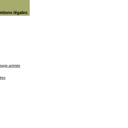
ntions légales
'image animée
tres