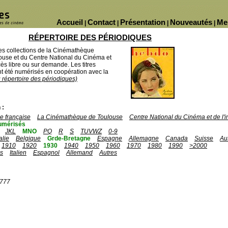
Accueil
Contact
Présentation
Nouveautés
Me
|
|
|
|
RÉPERTOIRE DES PÉRIODIQUES
des collections de la Cinémathèque
ouse et du Centre National du Cinéma et
ès libre ou sur demande. Les titres
 été numérisés en coopération avec la
u répertoire des périodiques)
 :
 française
La Cinémathèque de Toulouse
Centre National du Cinéma et de l
umérisés
JKL
MNO
PQ
R
S
TUVWZ
0-9
talie
Belgique
Grde-Bretagne
Espagne
Allemagne
Canada
Suisse
Au
1910
1920
1930
1940
1950
1960
1970
1980
1990
>2000
is
Italien
Espagnol
Allemand
Autres
1777