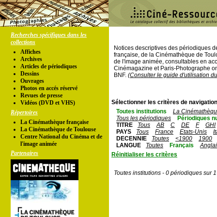
Recherches spécifiques dans les
collections
Notices descriptives des périodiques 
Affiches
française, de la Cinémathèque de Toul
Archives
de l'image animée, consultables en acc
Articles de périodiques
Cinémagazine et Paris-Photographe ont
Dessins
BNF.
(Consulter le guide d'utilisation d
Ouvrages
Photos en accés réservé
Revues de presse
Sélectionner les critères de navigation
Vidéos (DVD et VHS)
Toutes institutions
La Cinémathèque
Répertoires
Tous les périodiques
Périodiques n
La Cinémathèque française
TITRE
Tous
AB
C
DE
F
GHI
La Cinémathèque de Toulouse
PAYS
Tous
France
Etats-Unis
I
Centre National du Cinéma et de
DECENNIE
Toutes
<1900
1900
l'image animée
LANGUE
Toutes
Français
Angla
Partenaires
Réinitialiser les critères
Toutes institutions - 0 périodiques sur 