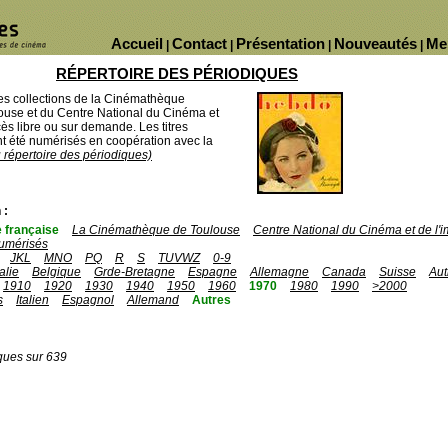
Accueil
Contact
Présentation
Nouveautés
Me
|
|
|
|
RÉPERTOIRE DES PÉRIODIQUES
des collections de la Cinémathèque
ouse et du Centre National du Cinéma et
ès libre ou sur demande. Les titres
 été numérisés en coopération avec la
u répertoire des périodiques)
 :
 française
La Cinémathèque de Toulouse
Centre National du Cinéma et de l
umérisés
JKL
MNO
PQ
R
S
TUVWZ
0-9
talie
Belgique
Grde-Bretagne
Espagne
Allemagne
Canada
Suisse
Aut
1910
1920
1930
1940
1950
1960
1970
1980
1990
>2000
s
Italien
Espagnol
Allemand
Autres
ques sur 639