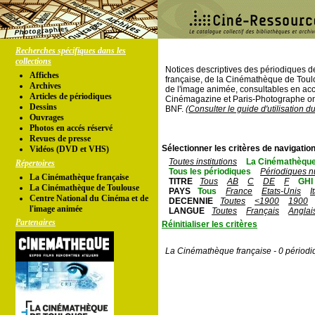
Recherches spécifiques dans les
collections
Notices descriptives des périodiques 
Affiches
française, de la Cinémathèque de Toul
Archives
de l'image animée, consultables en acc
Articles de périodiques
Cinémagazine et Paris-Photographe ont
Dessins
BNF.
(Consulter le guide d'utilisation d
Ouvrages
Photos en accés réservé
Revues de presse
Sélectionner les critères de navigation
Vidéos (DVD et VHS)
Toutes institutions
La Cinémathèque
Répertoires
Tous les périodiques
Périodiques n
La Cinémathèque française
TITRE
Tous
AB
C
DE
F
GHI
La Cinémathèque de Toulouse
PAYS
Tous
France
Etats-Unis
I
Centre National du Cinéma et de
DECENNIE
Toutes
<1900
1900
l'image animée
LANGUE
Toutes
Français
Anglai
Partenaires
Réinitialiser les critères
La Cinémathèque française - 0 périodi