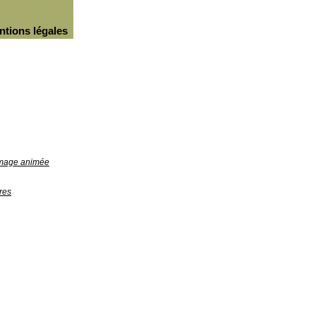
ntions légales
'image animée
res