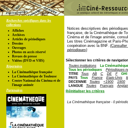
Recherches spécifiques dans les
collections
Notices descriptives des périodique
Affiches
française, de la Cinémathèque de To
Archives
Cinéma et de l'image animée, consul
Articles de périodiques
Les titres Cinémagazine et Paris-Ph
Dessins
coopération avec la BNF.
(Consulter 
Ouvrages
périodiques)
Photos en accés réservé
Revues de presse
Sélectionner les critères de navigation
Vidéos (DVD et VHS)
Toutes institutions
La Cinémathèque
Répertoires
Tous les périodiques
Périodiques n
La Cinémathèque française
TITRE
Tous
AB
C
DE
F
GHI
La Cinémathèque de Toulouse
PAYS
Tous
France
Etats-Unis
I
Centre National du Cinéma et de
DECENNIE
Toutes
<1900
1900
l'image animée
LANGUE
Toutes
Français
Anglai
Partenaires
Réinitialiser les critères
La Cinémathèque française - 0 périodi