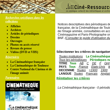
Recherches spécifiques dans les
collections
Notices descriptives des périodiques 
Affiches
française, de la Cinémathèque de Toul
Archives
de l'image animée, consultables en acc
Articles de périodiques
Cinémagazine et Paris-Photographe ont
Dessins
BNF.
(Consulter le guide d'utilisation d
Ouvrages
Photos en accés réservé
Revues de presse
Sélectionner les critères de navigation
Vidéos (DVD et VHS)
Toutes institutions
La Cinémathèque
Répertoires
Tous les périodiques
Périodiques n
La Cinémathèque française
TITRE
Tous
AB
C
DE
F
GHI
La Cinémathèque de Toulouse
PAYS
Tous
France
Etats-Unis
I
Centre National du Cinéma et de
DECENNIE
Toutes
<1900
1900
l'image animée
LANGUE
Toutes
Français
Anglai
Partenaires
Réinitialiser les critères
La Cinémathèque française - 0 périodi