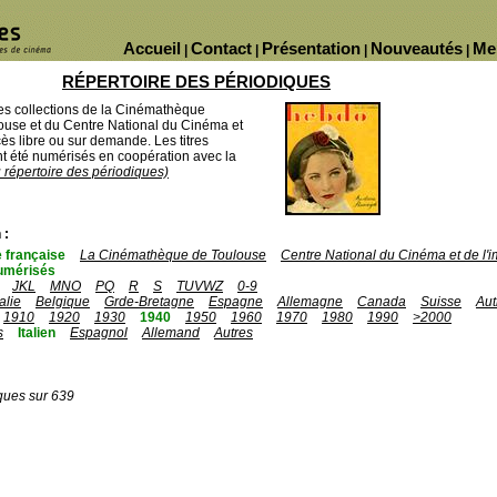
Accueil
Contact
Présentation
Nouveautés
Me
|
|
|
|
RÉPERTOIRE DES PÉRIODIQUES
des collections de la Cinémathèque
ouse et du Centre National du Cinéma et
ès libre ou sur demande. Les titres
 été numérisés en coopération avec la
u répertoire des périodiques)
 :
 française
La Cinémathèque de Toulouse
Centre National du Cinéma et de l
umérisés
JKL
MNO
PQ
R
S
TUVWZ
0-9
talie
Belgique
Grde-Bretagne
Espagne
Allemagne
Canada
Suisse
Aut
1910
1920
1930
1940
1950
1960
1970
1980
1990
>2000
s
Italien
Espagnol
Allemand
Autres
ques sur 639