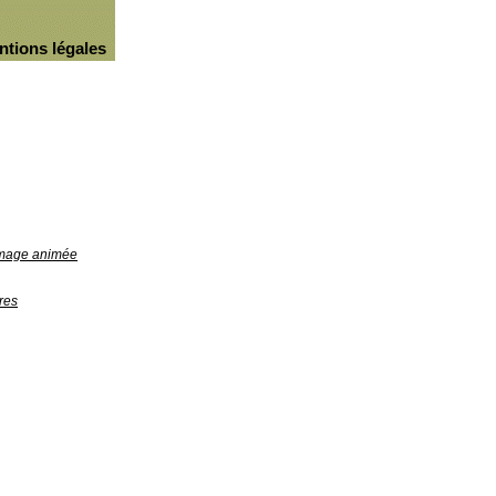
ntions légales
'image animée
res