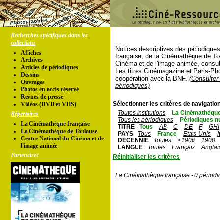
Recherches spécifiques dans les
collections
Notices descriptives des périodique
Affiches
française, de la Cinémathèque de To
Archives
Cinéma et de l'image animée, consul
Articles de périodiques
Les titres Cinémagazine et Paris-Ph
Dessins
coopération avec la BNF.
(Consulter 
Ouvrages
périodiques)
Photos en accés réservé
Revues de presse
Sélectionner les critères de navigation
Vidéos (DVD et VHS)
Toutes institutions
La Cinémathèque
Répertoires
Tous les périodiques
Périodiques n
La Cinémathèque française
TITRE
Tous
AB
C
DE
F
GHI
La Cinémathèque de Toulouse
PAYS
Tous
France
Etats-Unis
I
Centre National du Cinéma et de
DECENNIE
Toutes
<1900
1900
l'image animée
LANGUE
Toutes
Français
Anglai
Partenaires
Réinitialiser les critères
La Cinémathèque française - 0 périodi