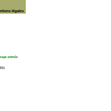
ntions légales
'image animée
tres