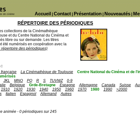
Accueil
Contact
Présentation
Nouveautés
Me
|
|
|
|
RÉPERTOIRE DES PÉRIODIQUES
des collections de la Cinémathèque
ouse et du Centre National du Cinéma et
ès libre ou sur demande. Les titres
 été numérisés en coopération avec la
u répertoire des périodiques)
 :
française
La Cinémathèque de Toulouse
Centre National du Cinéma et de l
umérisés
JKL
MNO
PQ
R
S
TUVWZ
0-9
talie
Belgique
Grde-Bretagne
Espagne
Allemagne
Canada
Suisse
Au
1910
1920
1930
1940
1950
1960
1970
1980
1990
>2000
s
Italien
Espagnol
Allemand
Autres
ge animée - 0 périodiques sur 245