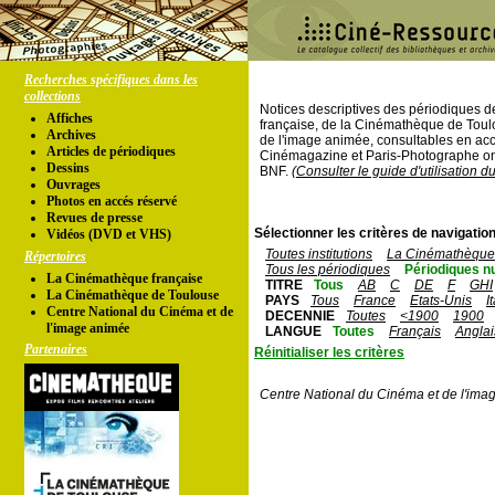
Recherches spécifiques dans les
collections
Notices descriptives des périodiques 
Affiches
française, de la Cinémathèque de Toul
Archives
de l'image animée, consultables en acc
Articles de périodiques
Cinémagazine et Paris-Photographe ont
Dessins
BNF.
(Consulter le guide d'utilisation d
Ouvrages
Photos en accés réservé
Revues de presse
Sélectionner les critères de navigation
Vidéos (DVD et VHS)
Toutes institutions
La Cinémathèque 
Répertoires
Tous les périodiques
Périodiques n
La Cinémathèque française
TITRE
Tous
AB
C
DE
F
GHI
La Cinémathèque de Toulouse
PAYS
Tous
France
Etats-Unis
I
Centre National du Cinéma et de
DECENNIE
Toutes
<1900
1900
l'image animée
LANGUE
Toutes
Français
Anglai
Partenaires
Réinitialiser les critères
Centre National du Cinéma et de l'ima