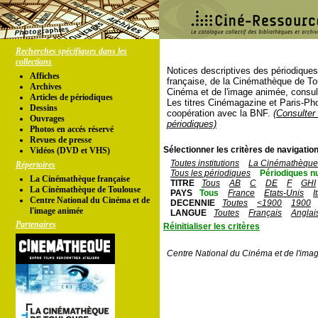
Recherches spécifiques dans les
collections
Notices descriptives des périodique
Affiches
française, de la Cinémathèque de To
Archives
Cinéma et de l'image animée, consul
Articles de périodiques
Les titres Cinémagazine et Paris-Ph
Dessins
coopération avec la BNF.
(Consulter 
Ouvrages
périodiques)
Photos en accés réservé
Revues de presse
Sélectionner les critères de navigation
Vidéos (DVD et VHS)
Toutes institutions
La Cinémathèque 
Répertoires
Tous les périodiques
Périodiques n
La Cinémathèque française
TITRE
Tous
AB
C
DE
F
GHI
La Cinémathèque de Toulouse
PAYS
Tous
France
Etats-Unis
I
Centre National du Cinéma et de
DECENNIE
Toutes
<1900
1900
l'image animée
LANGUE
Toutes
Français
Anglai
Partenaires
Réinitialiser les critères
Centre National du Cinéma et de l'ima