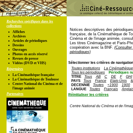
Recherches spécifiques dans les
collections
Notices descriptives des périodique
Affiches
française, de la Cinémathèque de To
Archives
Cinéma et de l'image animée, consul
Articles de périodiques
Les titres Cinémagazine et Paris-Ph
Dessins
coopération avec la BNF.
(Consulter 
Ouvrages
périodiques)
Photos en accés réservé
Revues de presse
Sélectionner les critères de navigation
Vidéos (DVD et VHS)
Toutes institutions
La Cinémathèque 
Répertoires
Tous les périodiques
Périodiques n
La Cinémathèque française
TITRE
Tous
AB
C
DE
F
GHI
La Cinémathèque de Toulouse
PAYS
Tous
France
Etats-Unis
I
Centre National du Cinéma et de
DECENNIE
Toutes
<1900
1900
l'image animée
LANGUE
Toutes
Français
Anglai
Partenaires
Réinitialiser les critères
Centre National du Cinéma et de l'ima