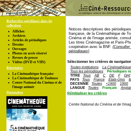
Recherches spécifiques dans les
collections
Notices descriptives des périodique
Affiches
française, de la Cinémathèque de To
Archives
Cinéma et de l'image animée, consul
Articles de périodiques
Les titres Cinémagazine et Paris-Ph
Dessins
coopération avec la BNF.
(Consulter 
Ouvrages
périodiques)
Photos en accés réservé
Revues de presse
Sélectionner les critères de navigation
Vidéos (DVD et VHS)
Toutes institutions
La Cinémathèque 
Répertoires
Tous les périodiques
Périodiques n
La Cinémathèque française
TITRE
Tous
AB
C
DE
F
GHI
La Cinémathèque de Toulouse
PAYS
Tous
France
Etats-Unis
I
Centre National du Cinéma et de
DECENNIE
Toutes
<1900
1900
l'image animée
LANGUE
Toutes
Français
Angla
Partenaires
Réinitialiser les critères
Centre National du Cinéma et de l'ima