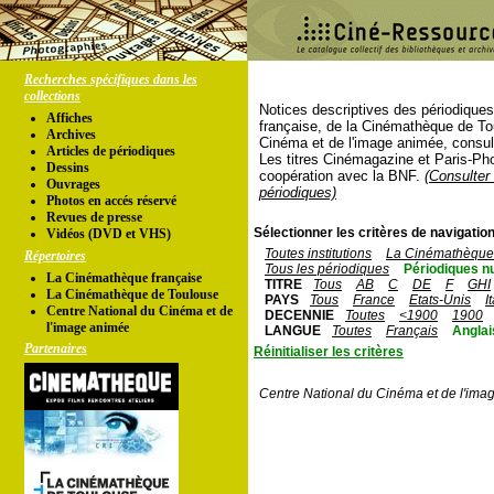
Recherches spécifiques dans les
collections
Notices descriptives des périodique
Affiches
française, de la Cinémathèque de To
Archives
Cinéma et de l'image animée, consul
Articles de périodiques
Les titres Cinémagazine et Paris-Ph
Dessins
coopération avec la BNF.
(Consulter 
Ouvrages
périodiques)
Photos en accés réservé
Revues de presse
Sélectionner les critères de navigation
Vidéos (DVD et VHS)
Toutes institutions
La Cinémathèque 
Répertoires
Tous les périodiques
Périodiques n
La Cinémathèque française
TITRE
Tous
AB
C
DE
F
GHI
La Cinémathèque de Toulouse
PAYS
Tous
France
Etats-Unis
I
Centre National du Cinéma et de
DECENNIE
Toutes
<1900
1900
l'image animée
LANGUE
Toutes
Français
Anglai
Partenaires
Réinitialiser les critères
Centre National du Cinéma et de l'ima