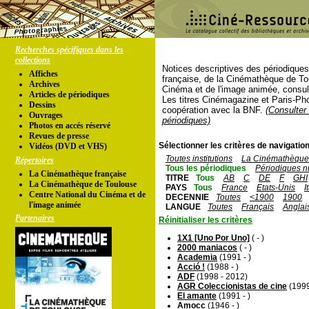
Recherches spécifiques dans les
collections
Notices descriptives des périodique
Affiches
française, de la Cinémathèque de To
Archives
Cinéma et de l'image animée, consul
Articles de périodiques
Les titres Cinémagazine et Paris-Ph
Dessins
coopération avec la BNF.
(Consulter 
Ouvrages
périodiques)
Photos en accés réservé
Revues de presse
Sélectionner les critères de navigation
Vidéos (DVD et VHS)
Toutes institutions
La Cinémathèque 
Répertoires
Tous les périodiques
Périodiques n
La Cinémathèque française
TITRE
Tous
AB
C
DE
F
GHI
La Cinémathèque de Toulouse
PAYS
Tous
France
Etats-Unis
I
Centre National du Cinéma et de
DECENNIE
Toutes
<1900
1900
l'image animée
LANGUE
Toutes
Français
Anglai
Partenaires
Réinitialiser les critères
1X1 [Uno Por Uno]
( - )
2000 maniacos
( - )
Academia
(1991 - )
Acció !
(1988 - )
ADF
(1998 - 2012)
AGR Coleccionistas de cine
(1999
El amante
(1991 - )
Amocc
(1946 - )