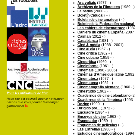
Arc voltaic
(1977 - )
Archivos de la Filmoteca
(1989 - )
La badila
(2000 - )
Boletín Ciducal
( - )
Boletín de cine amateur
( - )
Boletín de la Federación nacional
Les cahiers de cinematrace
(1987
Cahiers du cinema España
(2007 
Caimañ
(2012 - )
Casablanca
(1981 - )
Ciné & média
(1988 - 2001)
Cine al día
(1967 - )
Cine critica
(1962 - )
Cine cubano
(1959 - )
Cinecritica
(1960 - )
Cineinforme
(1961 - )
Cinemais
(1996 - 2005)
Cinémas d'Amérique latine
(1992 
Cinemateca
(1977 - )
Cinemateca
(1981 - )
Cinematografia alemana
(1960 - )
Cinestudio
(1962 - )
Pour les utilisateurs de Mac
Cuadernos de cine colombiano
(2
Notre site est optimisé pour le navigateur
Cuadernos de la filmoteca
(1993 -
FireFox que vous pouvez télécharger
Dezine
(1990 - )
ici
gratuitement
Dirigido por...
(1972 - )
Encuadre
(1984 - )
Enseyos de cine
(1963 - )
Espectador
(1959 - )
Esquemas de peliculas
( - )
Las Estrellas
(1980 - )
Estudios cinematográficos
(1994 