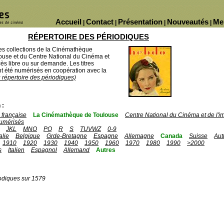
Accueil
Contact
Présentation
Nouveautés
Me
|
|
|
|
RÉPERTOIRE DES PÉRIODIQUES
des collections de la Cinémathèque
ouse et du Centre National du Cinéma et
ès libre ou sur demande. Les titres
 été numérisés en coopération avec la
u répertoire des périodiques)
 :
française
La Cinémathèque de Toulouse
Centre National du Cinéma et de l'
umérisés
JKL
MNO
PQ
R
S
TUVWZ
0-9
talie
Belgique
Grde-Bretagne
Espagne
Allemagne
Canada
Suisse
Aut
1910
1920
1930
1940
1950
1960
1970
1980
1990
>2000
s
Italien
Espagnol
Allemand
Autres
odiques sur 1579