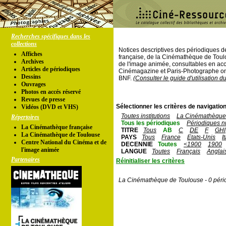
Recherches spécifiques dans les
collections
Notices descriptives des périodiques 
Affiches
française, de la Cinémathèque de Toul
Archives
de l'image animée, consultables en acc
Articles de périodiques
Cinémagazine et Paris-Photographe ont
Dessins
BNF.
(Consulter le guide d'utilisation d
Ouvrages
Photos en accés réservé
Revues de presse
Sélectionner les critères de navigation
Vidéos (DVD et VHS)
Toutes institutions
La Cinémathèque 
Répertoires
Tous les périodiques
Périodiques n
La Cinémathèque française
TITRE
Tous
AB
C
DE
F
GHI
La Cinémathèque de Toulouse
PAYS
Tous
France
Etats-Unis
I
Centre National du Cinéma et de
DECENNIE
Toutes
<1900
1900
l'image animée
LANGUE
Toutes
Français
Anglai
Partenaires
Réinitialiser les critères
La Cinémathèque de Toulouse - 0 péri