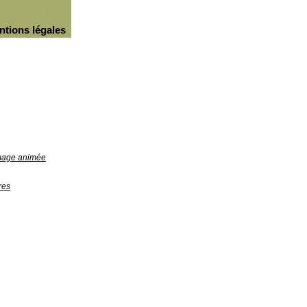
ntions légales
image animée
res