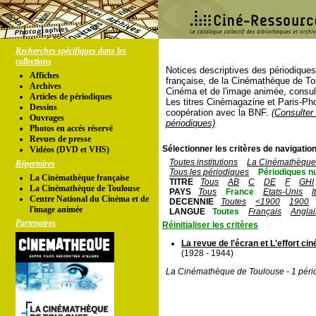
Recherches spécifiques dans les
collections
Notices descriptives des périodique
Affiches
française, de la Cinémathèque de To
Archives
Cinéma et de l'image animée, consul
Articles de périodiques
Les titres Cinémagazine et Paris-Ph
Dessins
coopération avec la BNF.
(Consulter 
Ouvrages
périodiques)
Photos en accés réservé
Revues de presse
Sélectionner les critères de navigation
Vidéos (DVD et VHS)
Toutes institutions
La Cinémathèque 
Répertoires
Tous les périodiques
Périodiques n
La Cinémathèque française
TITRE
Tous
AB
C
DE
F
GHI
La Cinémathèque de Toulouse
PAYS
Tous
France
Etats-Unis
I
Centre National du Cinéma et de
DECENNIE
Toutes
<1900
1900
l'image animée
LANGUE
Toutes
Français
Anglai
Partenaires
Réinitialiser les critères
La revue de l'écran et L'effort c
(1928 - 1944)
La Cinémathèque de Toulouse - 1 péri