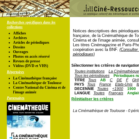
Recherches spécifiques dans les
collections
Notices descriptives des périodique
Affiches
française, de la Cinémathèque de To
Archives
Cinéma et de l'image animée, consul
Articles de périodiques
Les titres Cinémagazine et Paris-Ph
Dessins
coopération avec la BNF.
(Consulter 
Ouvrages
périodiques)
Photos en accés réservé
Revues de presse
Sélectionner les critères de navigation
Vidéos (DVD et VHS)
Toutes institutions
La Cinémathèque 
Répertoires
Tous les périodiques
Périodiques n
La Cinémathèque française
TITRE
Tous
AB
C
DE
F
GHI
La Cinémathèque de Toulouse
PAYS
Tous
France
Etats-Unis
I
Centre National du Cinéma et de
DECENNIE
Toutes
<1900
1900
l'image animée
LANGUE
Toutes
Français
Anglai
Partenaires
Réinitialiser les critères
La Cinémathèque de Toulouse - 0 péri